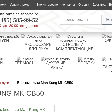
тели
Услуги и ремонт
Это интересно
Контакты
Оплата
Доставка
В
те заказ по телефону:
(495) 585-99-52
На
0 до 20:00 ежедневно
ЛУКИ
НОЖ
АКСЕССУАРЫ
СТРЕЛЫ И
ДЛЯ ЛУКА
КОМПЛЕКТУЮЩИЕ
РИ
ТЕРМОСЫ
ДУХОВЫЕ
РОГАТКИ
ТАК
ТРУБКИ
 луки
→
Блочные луки Man Kung MK CB50
UNG MK CB50
к блочный Man-Kung MK-