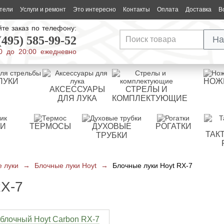
тели
Услуги и ремонт
Это интересно
Контакты
Оплата
Доставка
В
те заказ по телефону:
(495) 585-99-52
На
0 до 20:00 ежедневно
ЛУКИ
НОЖ
АКСЕССУАРЫ
СТРЕЛЫ И
ДЛЯ ЛУКА
КОМПЛЕКТУЮЩИЕ
РИ
ТЕРМОСЫ
ДУХОВЫЕ
РОГАТКИ
ТАК
ТРУБКИ
 луки
→
Блочные луки Hoyt
→
Блочные луки Hoyt RX-7
X-7
 блочный Hoyt Carbon RX-7