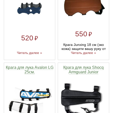
Линейки для настройки лука
Охотничьи ножи
Полочки для лука
Ножи складные
550
₽
520
₽
Кликеры для лука
Крага Junxing 18 см (эко
кожа) защити вашу руку от
Плунжеры для лука
Читать далее »
Читать далее »
Киссеры для лука
Крага для лука Avalon LG
Крага для лука Shocq
25см.
Armguard Junior