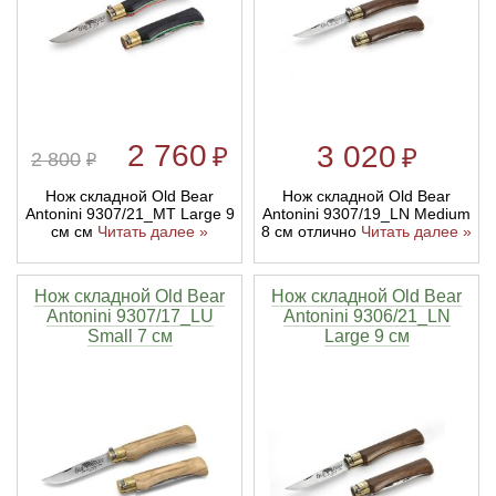
Линейки для настройки лука
Охотничьи ножи
Полочки для лука
Ножи складные
2 760
3 020
₽
₽
2 800
₽
Кликеры для лука
Нож складной Old Bear
Нож складной Old Bear
Antonini 9307/19_LN Medium
Antonini 9307/21_MT Large 9
Плунжеры для лука
8 см отлично
Читать далее »
см см
Читать далее »
Киссеры для лука
Нож складной Old Bear
Нож складной Old Bear
Antonini 9307/17_LU
Antonini 9306/21_LN
Small 7 см
Large 9 см