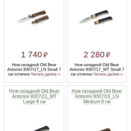
Тетивы и тросы для арбалетов
Подставки для лука
Инсерты для арбалетных стрел
Тычковые ножи
Механические точилки для ножей
Натяжители для арбалетов
Ремни и петли
Инсерты для лучных стрел
Непальские кукри
Паста для полировки ножей
Тетива для лука, нити
Стрелы для арбалета
Ножи тактические
1 740
2 280
₽
₽
Рукоятки для лука
Стрелы для лука
Ножи танто
Нож складной Old Bear
Нож складной Old Bear
Antonini 9307/17_LN Small 7
Antonini 9307/17_MT Small 7
Плечи для лука
Выниматели для стрел
Топоры
см отлично
Читать далее »
см отлично
Читать далее »
Нагрудники
Топорики-томагавки
Нож складной Old Bear
Нож складной Old Bear
Antonini 9307/21_MT
Antonini 9307/19_LN
Краги для стрельбы
Ножи известных брендов
Large 9 см
Medium 8 см
Напальчники для классических луков
Мультитулы
Перчатки для традиционных луков
Метательные ножи