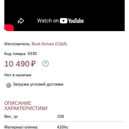
Линейки для настройки лука
Охотничьи ножи
Полочки для лука
Ножи складные
Кликеры для лука
Изготовитель:
Buck Knives (США)
Код товара: 9330
Плунжеры для лука
10 490
₽
Киссеры для лука
Нет в наличии
Загрузка условий доставки
ОПИСАНИЕ
ХАРАКТЕРИСТИКИ
Вес, гр:
158
Материал клинка:
420hc