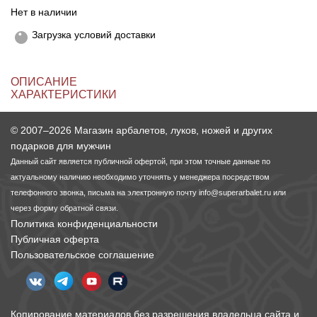
Нет в наличии
Линейки для настройки лука
Охотничьи ножи
Загрузка условий доставки
Полочки для лука
Ножи складные
ОПИСАНИЕ
ХАРАКТЕРИСТИКИ
Кликеры для лука
© 2007–2026 Магазин арбалетов, луков, ножей и других
Плунжеры для лука
подарков для мужчин
Данный сайт является публичной офертой, при этом точные данные по
Киссеры для лука
актуальному наличию необходимо уточнять у менеджера посредством
телефонного звонка, письма на электронную почту
info@superarbalet.ru
или
через форму обратной связи.
Политика конфиденциальности
Публичная оферта
Пользовательское соглашение
Копирование материалов без разрешения владельца сайта и