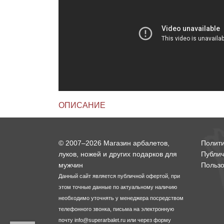
Линейки для настройки лука
Охотничьи ножи
Полочки для лука
Ножи складные
Кликеры для лука
Плунжеры для лука
ОПИСАНИЕ
Киссеры для лука
© 2007–2026 Магазин арбалетов,
Полит
луков, ножей и других подарков для
Публи
мужчин
Пользо
Данный сайт является публичной офертой, при
этом точные данные по актуальному наличию
необходимо уточнять у менеджера посредством
телефонного звонка, письма на электронную
почту
info@superarbalet.ru
или через форму