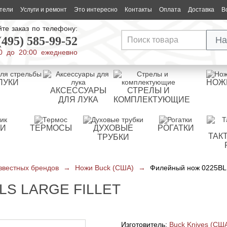
тели
Услуги и ремонт
Это интересно
Контакты
Оплата
Доставка
В
те заказ по телефону:
(495) 585-99-52
На
0 до 20:00 ежедневно
ЛУКИ
НОЖ
АКСЕССУАРЫ
СТРЕЛЫ И
ДЛЯ ЛУКА
КОМПЛЕКТУЮЩИЕ
РИ
ТЕРМОСЫ
ДУХОВЫЕ
РОГАТКИ
ТАК
ТРУБКИ
звестных брендов
→
Ножи Buck (США)
→
Филейный нож 0225BLS 
S LARGE FILLET
Изготовитель:
Buck Knives (СШ