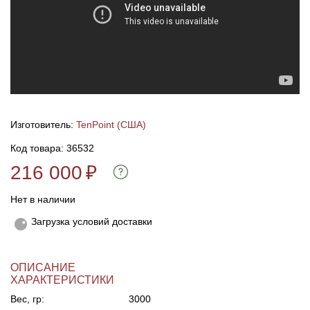
Линейки для настройки лука
Охотничьи ножи
Полочки для лука
Ножи складные
Кликеры для лука
Изготовитель:
TenPoint (США)
Плунжеры для лука
Код товара: 36532
216 000
₽
Киссеры для лука
Нет в наличии
Загрузка условий доставки
ОПИСАНИЕ
ХАРАКТЕРИСТИКИ
Вес, гр:
3000