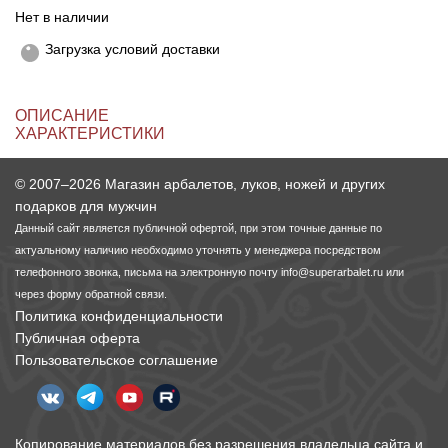
Нет в наличии
Линейки для настройки лука
Охотничьи ножи
Загрузка условий доставки
Полочки для лука
Ножи складные
ОПИСАНИЕ
ХАРАКТЕРИСТИКИ
Кликеры для лука
© 2007–2026 Магазин арбалетов, луков, ножей и других
Плунжеры для лука
подарков для мужчин
Данный сайт является публичной офертой, при этом точные данные по
Киссеры для лука
актуальному наличию необходимо уточнять у менеджера посредством
телефонного звонка, письма на электронную почту
info@superarbalet.ru
или
через форму обратной связи.
Политика конфиденциальности
Публичная оферта
Пользовательское соглашение
Копирование материалов без разрешения владельца сайта и